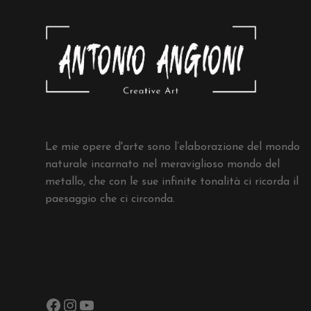
Le mie opere d'arte sono l’elaborazione del mondo
naturale incarnato nel meraviglioso mondo del
metallo, che con le sue infinite tonalità ci ricorda il
paesaggio che ci circonda.
Facebook
Instagram
YouTube