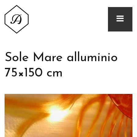
Sole Mare alluminio
75×150 cm